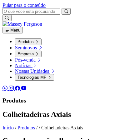
Pular para o conteúdo
Menu
Produtos
Seminovos
Empresa
Pós-venda
Notícias
Nossas Unidades
Tecnologias MF
Produtos
Colheitadeiras Axiais
Início
/
Produtos
/
/
Colheitadeiras Axiais