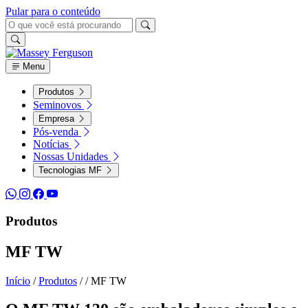
Pular para o conteúdo
Menu
Produtos
Seminovos
Empresa
Pós-venda
Notícias
Nossas Unidades
Tecnologias MF
Produtos
MF TW
Início
/
Produtos
/
/
MF TW